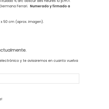
Titulado «L’arc obscur des heures 10 p.m.».
Germana Ferrari.
Numerado y firmado a
 x 50 cm (aprox. imagen).
actualmente.
 electrónico y te avisaremos en cuanto vuelva
a!