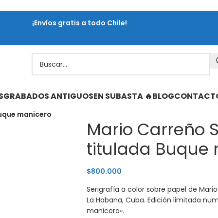
¡Envíos gratis a todo Chile!
S
GRABADOS ANTIGUOS
EN SUBASTA 🔥
BLOG
CONTACT
Buque manicero
Mario Carreño S
titulada Buque
$
800.000
Serigrafía a color sobre papel de Mari
La Habana, Cuba. Edición limitada nu
manicero».