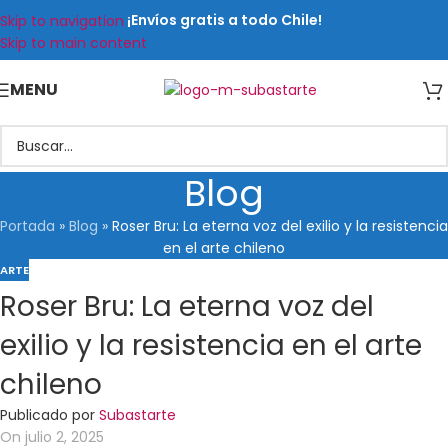
¡Envíos gratis a todo Chile!
Skip to navigation
Skip to main content
MENU
Blog
Portada
»
Blog
»
Roser Bru: La eterna voz del exilio y la resistencia
en el arte chileno
ARTE
Roser Bru: La eterna voz del
exilio y la resistencia en el arte
chileno
Publicado por
Subastarte
On julio 2, 2025