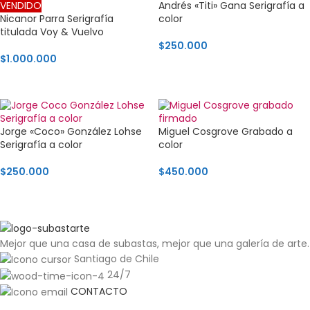
VENDIDO
Andrés «Titi» Gana Serigrafía a
Nicanor Parra Serigrafía
color
titulada Voy & Vuelvo
$
250.000
$
1.000.000
AGREGAR AL CARRITO
LEER MÁS
Jorge «Coco» González Lohse
Miguel Cosgrove Grabado a
Serigrafía a color
color
$
250.000
$
450.000
AGREGAR AL CARRITO
AGREGAR AL CARRITO
Mejor que una casa de subastas, mejor que una galería de arte.
Santiago de Chile
24/7
CONTACTO